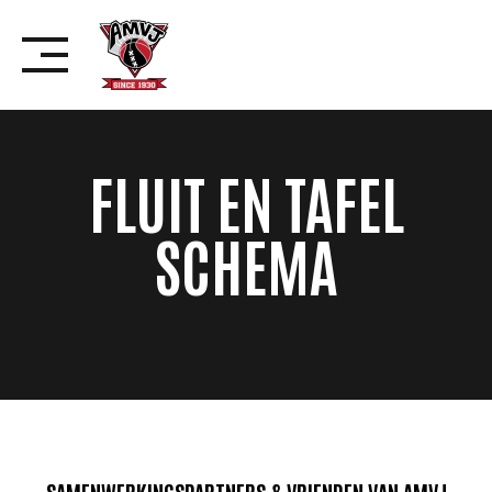
Skip
to
content
FLUIT EN TAFEL
SCHEMA
SAMENWERKINGSPARTNERS & VRIENDEN VAN AMVJ