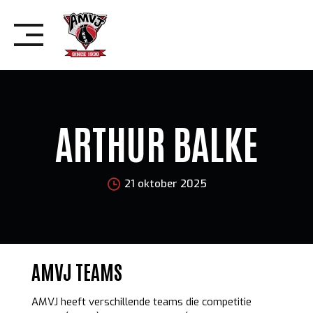
Skip
to
content
ARTHUR BALKE
21 oktober 2025
AMVJ TEAMS
AMVJ heeft verschillende teams die competitie