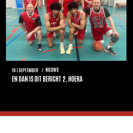
NIEUWS
10
SEPTEMBER
EN DAN IS DIT BERICHT 2, HOERA
2025 AMVJ Basketball | Alle rechten voorbehouden
Algemene voorwaarden AMVJ
NBB reglement
NBB kennishub
NBB website