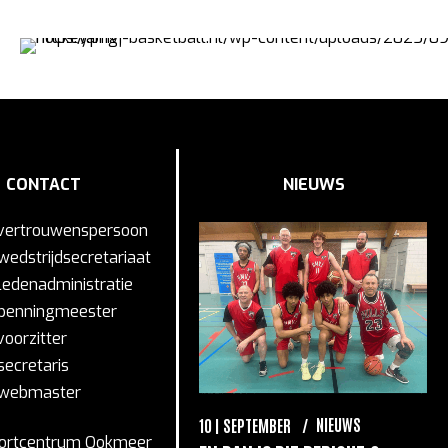
CONTACT
NIEUWS
vertrouwenspersoon
wedstrijdsecretariaat
NIEUWS
SEPTEMBER
ledenadministratie
 IS EEN NIEUWSBERICHT
penningmeester
voorzitter
secretaris
webmaster
NIEUWS
10
SEPTEMBER
10
ortcentrum Ookmeer