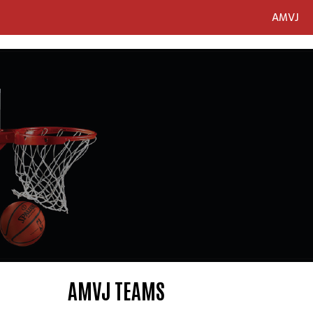
AMVJ
Skip
to
content
AMVJ TEAMS